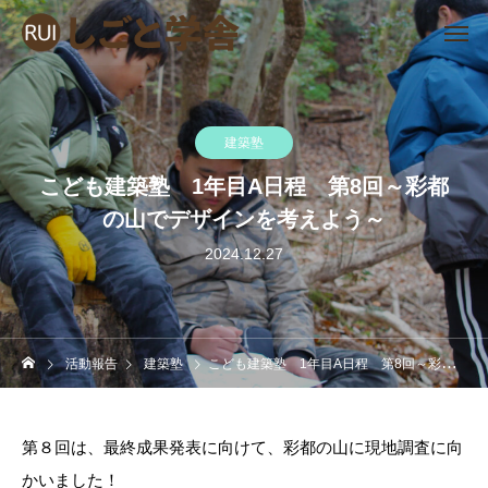
建築塾
こども建築塾 1年目A日程 第8回～彩都
の山でデザインを考えよう～
2024.12.27
活動報告
建築塾
こども建築塾 1年目A日程 第8回～彩都の山でデザインを考えよう～
第８回は、最終成果発表に向けて、彩都の山に現地調査に向
かいました！