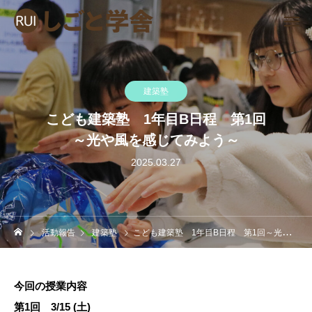
建築塾
こども建築塾 1年目B日程 第1回
～光や風を感じてみよう～
2025.03.27
活動報告
建築塾
こども建築塾 1年目B日程 第1回～光や風を感じてみよう～
今回の授業内容
第1回 3/15 (土)