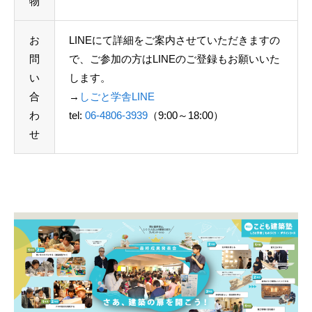
物
お
LINEにて詳細をご案内させていただきますの
問
で、ご参加の方はLINEのご登録もお願いいた
い
します。
合
→
しごと学舎LINE
わ
tel:
06-4806-3939
（9:00～18:00）
せ