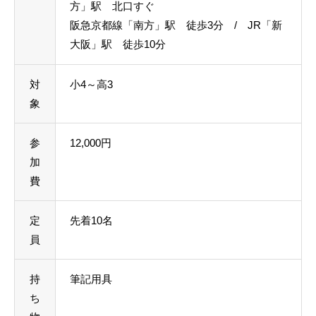
方」駅 北口すぐ
阪急京都線「南方」駅 徒歩3分 / JR「新
大阪」駅 徒歩10分
対
小4～高3
象
参
12,000円
加
費
定
先着10名
員
持
筆記用具
ち