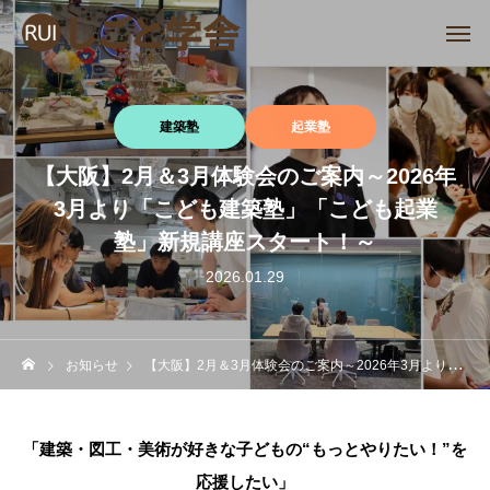
建築塾
起業塾
【大阪】2月＆3月体験会のご案内～2026年
3月より「こども建築塾」「こども起業
塾」新規講座スタート！～
2026.01.29
お知らせ
【大阪】2月＆3月体験会のご案内～2026年3月より「こども建築塾」「こども起業塾」新規講座スタート！～
「建築・図工・美術が好きな子どもの“もっとやりたい！”を
応援したい」