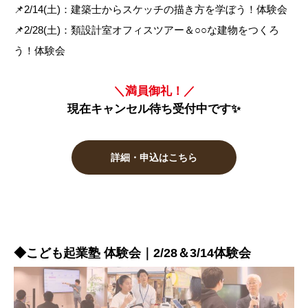
📌2/14(土)：建築士からスケッチの描き方を学ぼう！体験会
📌2/28(土)：類設計室オフィスツアー＆○○な建物をつくろ
う！体験会
＼満員御礼！／
現在キャンセル待ち受付中です✨
詳細・申込はこちら
◆こども起業塾 体験会｜2/28＆3/14体験会