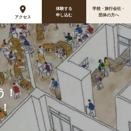
体験する
学校・旅行会社・
申し込む
団体の方へ
アクセス
う！
！