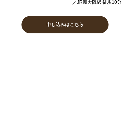
／JR新大阪駅 徒歩10分
申し込みはこちら
建築塾
クシーモアの生みの親が
【きそい合うより、つ