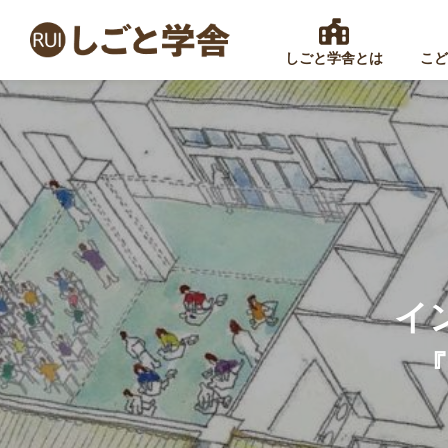
しごと学舎とは
こど
イ