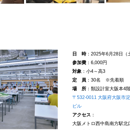
日 時
：2025年6月28日（土
参加費
：6,000円
対象
：小4～高3
定 員
：30名 ※先着順
場 所
：類設計室大阪本4
〒532-0011 大阪府大阪
ビル
アクセス
：
大阪メトロ西中島南方駅北口