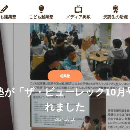
も建築塾
こども起業塾
メディア掲載
受講生の活躍
起業塾
塾が「ザ・ビューレック10月
れました
2024.10.10