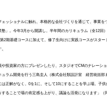
フェッショナルに触れ、本格的な会社づくりを通じて、事業を
業塾」。今年3月から開講し、半年間のカリキュラム（全12回
は第2期基礎コースに加えて、修了生向けに実践コースがスター
す。
員や投資家の方にプレゼンしたり、スタジオでCMのナレーシ
キュラム開発を行う三島圭人（株式会社類設計室 経営統括部 
には正解がなく、0を1に、そして10にすることを学ぶ場。子
うすることで場の肯定感も上がり、議論も活発になります」（