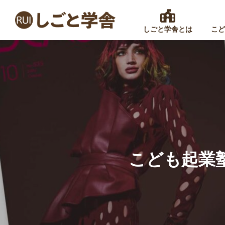
しごと学舎とは
こど
こども起業