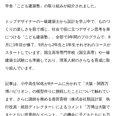
学舎「こども建築塾」の取り組みが紹介されました。
トップデザイナーの一級建築士から設計を学ぶ中で、ものづ
くりの楽しさを肌で感じ、社会で役に立つデザイン思考を身
につける「こども建築塾」。全部で3年間のプログラムで、8
月に1年目が修了、9月から2年生と1年生それぞれのコースが
スタートしています。国立高等専門学校（国立高専）や一級
建築士試験にも準拠しており、理系人材のさらなる育成に取
り組んでいます。
記事は、小中高生50名が8チームに分かれて「大阪・関西万
博パビリオン」の模型作りに挑戦したことについて触れてい
ます。さらに講師を務める喜田育樹（株式会社類設計室 執
行役員・統括ディレクター）によるコメント「万博は大阪で
またとない世界的なイベント。この機会に子どもたちにも万