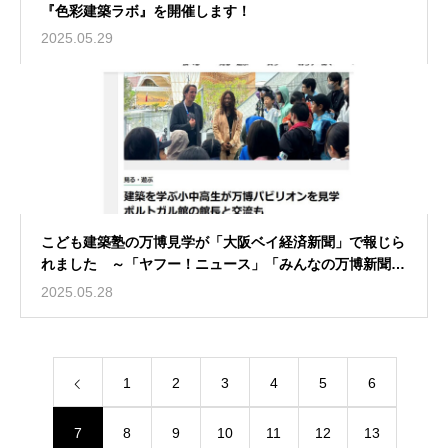
『色彩建築ラボ』を開催します！
2025.05.29
こども建築塾の万博見学が「大阪ベイ経済新聞」で報じら
れました ～「ヤフー！ニュース」「みんなの万博新聞」
にも掲載～
2025.05.28
1
2
3
4
5
6
7
8
9
10
11
12
13