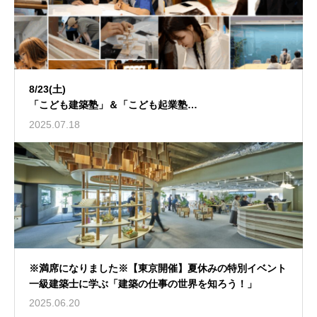
8/23(土)
「こども建築塾」＆「こども起業塾」
特別体験会を開催します！
2025.07.18
※満席になりました※【東京開催】夏休みの特別イベント
一級建築士に学ぶ「建築の仕事の世界を知ろう！」
2025.06.20