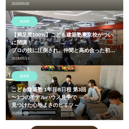
う」にて開催！
2026/05/30
建築塾
【満足度100%】こども建築塾東京校がつい
に開講！
プロの技に圧倒され、仲間と高め合った初回
授業
2026/05/13
建築塾
こども建築塾 1年目B日程 第3回
〜3つのモデルハウス見学で
見つけた心地よさのヒミツ～
2026/04/28