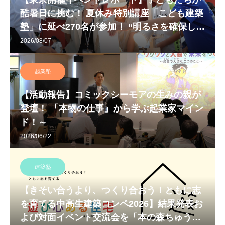
酷暑日に挑む！ 夏休み特別講座「こども建築
塾」に延べ270名が参加！ “明るさを確保しな
がら室温上昇をおさえる” 快適な環境づくり
2026/08/07
について実験しました
起業塾
【活動報告】コミックシーモアの生みの親が
登壇！ 「本物の仕事」から学ぶ起業家マイン
ド！～
2026/06/22
建築塾
【きそい合うより、つくり合おう！ともに志
を育てる中高生建築コンペ2026】結果発表お
よび対面イベント交流会を「本の森ちゅうお