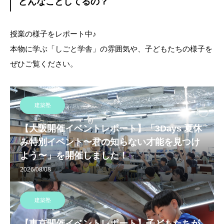
どんなことしてるの？
授業の様子をレポート中♪
本物に学ぶ「しごと学舎」の雰囲気や、子どもたちの様子を
ぜひご覧ください。
建築塾
【大阪開催イベントレポート】「3Days 夏休
み特別イベント〜君の知らない才能を見つけ
よう〜」を開催しました！
2026/08/08
建築塾
【東京開催イベントレポート】子どもたちが